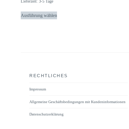
Lieferzeit:
3-5 Tage
Dieses
Ausführung wählen
Produkt
weist
mehrere
Varianten
auf.
Die
Optionen
können
RECHTLICHES
auf
der
Impressum
Produktseite
Allgemeine Geschäftsbedingungen mit Kundeninformationen
gewählt
werden
Datenschutzerklärung