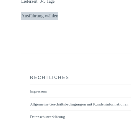
Lieferzeit:
3-5 Tage
Dieses
Ausführung wählen
Produkt
weist
mehrere
Varianten
auf.
Die
Optionen
können
RECHTLICHES
auf
der
Impressum
Produktseite
Allgemeine Geschäftsbedingungen mit Kundeninformationen
gewählt
werden
Datenschutzerklärung