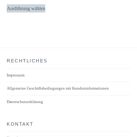
Dieses
Ausführung wählen
Produkt
weist
mehrere
Varianten
auf.
Die
RECHTLICHES
Optionen
können
Impressum
auf
der
Allgemeine Geschäftsbedingungen mit Kundeninformationen
Produktseite
Datenschutzerklärung
gewählt
werden
KONTAKT