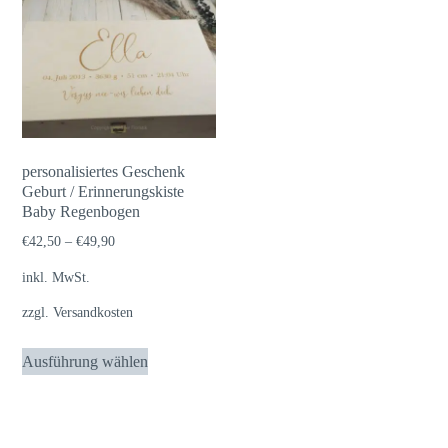
Varianten
Varianten
auf.
auf.
Die
Die
Optionen
Optionen
können
können
auf
auf
personalisiertes Geschenk
der
der
Geburt / Erinnerungskiste
Baby Regenbogen
Produktseite
Produktseite
gewählt
gewählt
€
42,50
–
€
49,90
werden
werden
inkl. MwSt.
zzgl.
Versandkosten
Dieses
Ausführung wählen
Produkt
weist
mehrere