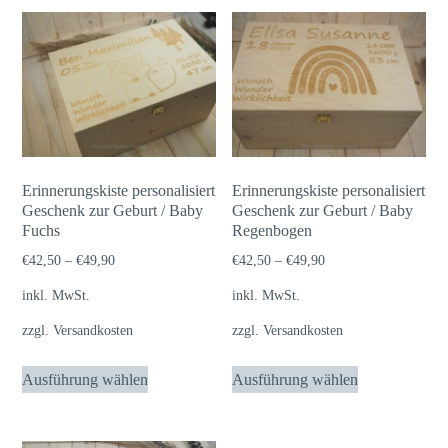
Erinnerungskiste personalisiert
Erinnerungskiste personalisiert
Geschenk zur Geburt / Baby
Geschenk zur Geburt / Baby
Fuchs
Regenbogen
€
42,50
–
€
49,90
€
42,50
–
€
49,90
inkl. MwSt.
inkl. MwSt.
zzgl.
Versandkosten
zzgl.
Versandkosten
Dieses
Dieses
Ausführung wählen
Ausführung wählen
Produkt
Produkt
weist
weist
mehrere
mehrere