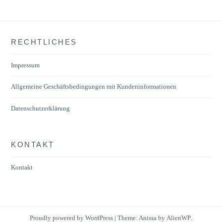
Varianten
auf.
Die
RECHTLICHES
Optionen
können
Impressum
auf
der
Allgemeine Geschäftsbedingungen mit Kundeninformationen
Produktseite
Datenschutzerklärung
gewählt
werden
KONTAKT
Kontakt
Proudly powered by WordPress
|
Theme: Anissa by
AlienWP
.