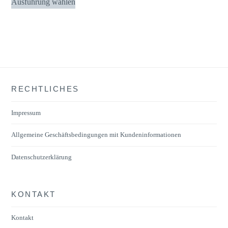
Ausführung wählen
Produkt
weist
mehrere
Varianten
auf.
Die
RECHTLICHES
Optionen
können
Impressum
auf
der
Allgemeine Geschäftsbedingungen mit Kundeninformationen
Produktseite
Datenschutzerklärung
gewählt
werden
KONTAKT
Kontakt