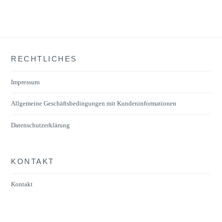
mehrere
Varianten
auf.
Die
RECHTLICHES
Optionen
können
Impressum
auf
der
Allgemeine Geschäftsbedingungen mit Kundeninformationen
Produktseite
Datenschutzerklärung
gewählt
werden
KONTAKT
Kontakt