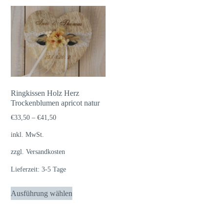
Ringkissen Holz Herz
Trockenblumen apricot natur
€
33,50
–
€
41,50
inkl. MwSt.
zzgl.
Versandkosten
Lieferzeit:
3-5 Tage
Dieses
Ausführung wählen
Produkt
weist