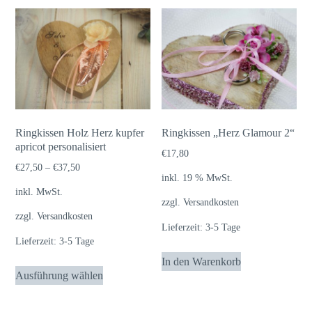
Ringkissen Holz Herz kupfer
Ringkissen „Herz Glamour 2“
apricot personalisiert
€
17,80
€
27,50
–
€
37,50
inkl. 19 % MwSt.
inkl. MwSt.
zzgl.
Versandkosten
zzgl.
Versandkosten
Lieferzeit:
3-5 Tage
Lieferzeit:
3-5 Tage
In den Warenkorb
Dieses
Ausführung wählen
Produkt
weist