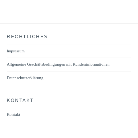
mehrere
Varianten
auf.
Die
RECHTLICHES
Optionen
können
Impressum
auf
der
Allgemeine Geschäftsbedingungen mit Kundeninformationen
Produktseite
Datenschutzerklärung
gewählt
werden
KONTAKT
Kontakt