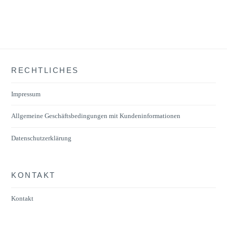
weist
mehrere
Varianten
auf.
Die
RECHTLICHES
Optionen
können
Impressum
auf
der
Allgemeine Geschäftsbedingungen mit Kundeninformationen
Produktseite
Datenschutzerklärung
gewählt
werden
KONTAKT
Kontakt