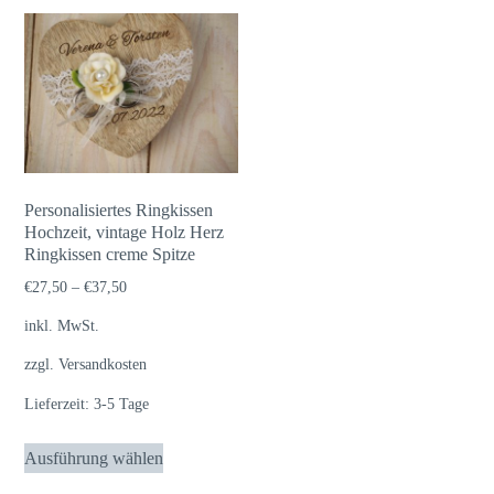
Personalisiertes Ringkissen
Hochzeit, vintage Holz Herz
Ringkissen creme Spitze
€
27,50
–
€
37,50
inkl. MwSt.
zzgl.
Versandkosten
Lieferzeit:
3-5 Tage
Dieses
Ausführung wählen
Produkt