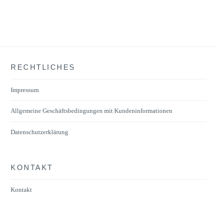
weist
mehrere
Varianten
auf.
Die
RECHTLICHES
Optionen
können
Impressum
auf
der
Allgemeine Geschäftsbedingungen mit Kundeninformationen
Produktseite
Datenschutzerklärung
gewählt
werden
KONTAKT
Kontakt