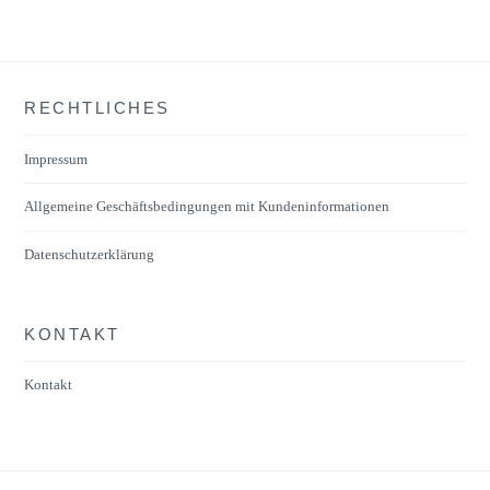
Varianten
auf.
Die
RECHTLICHES
Optionen
können
Impressum
auf
der
Allgemeine Geschäftsbedingungen mit Kundeninformationen
Produktseite
Datenschutzerklärung
gewählt
werden
KONTAKT
Kontakt