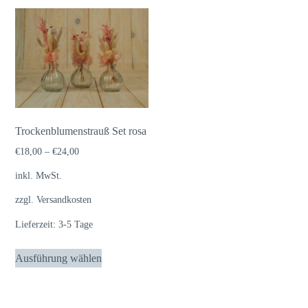
Trockenblumenstrauß Set rosa
€
18,00
–
€
24,00
inkl. MwSt.
zzgl.
Versandkosten
Lieferzeit:
3-5 Tage
Dieses
Ausführung wählen
Produkt
weist
mehrere