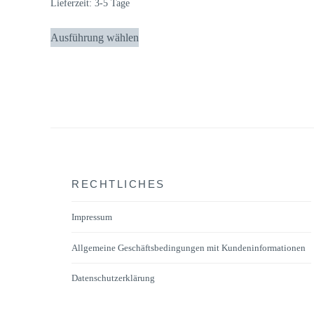
Lieferzeit:
3-5 Tage
Dieses
Ausführung wählen
Produkt
weist
mehrere
Varianten
auf.
Die
Optionen
können
RECHTLICHES
auf
der
Impressum
Produktseite
Allgemeine Geschäftsbedingungen mit Kundeninformationen
gewählt
werden
Datenschutzerklärung