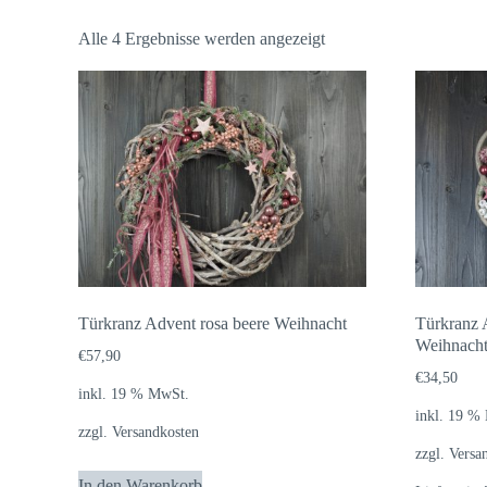
Alle 4 Ergebnisse werden angezeigt
Türkranz Advent rosa beere Weihnacht
Türkranz 
Weihnach
€
57,90
€
34,50
inkl. 19 % MwSt.
inkl. 19 %
zzgl.
Versandkosten
zzgl.
Versa
In den Warenkorb