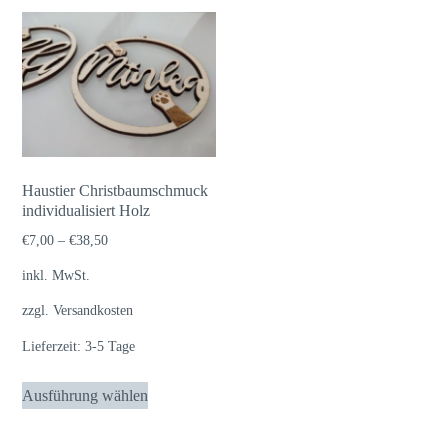
Haustier Christbaumschmuck
individualisiert Holz
€
7,00
–
€
38,50
inkl. MwSt.
zzgl.
Versandkosten
Lieferzeit:
3-5 Tage
Dieses
Ausführung wählen
Produkt
weist