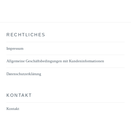
mehrere
Varianten
auf.
Die
RECHTLICHES
Optionen
können
Impressum
auf
der
Allgemeine Geschäftsbedingungen mit Kundeninformationen
Produktseite
Datenschutzerklärung
gewählt
werden
KONTAKT
Kontakt