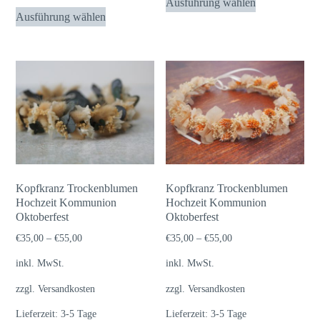
Ausführung wählen
Dieses
Produkt
Ausführung wählen
Produkt
weist
weist
mehrere
mehrere
Varianten
Varianten
auf.
auf.
Die
Die
Optionen
Optionen
können
können
auf
auf
der
Kopfkranz Trockenblumen
Kopfkranz Trockenblumen
der
Hochzeit Kommunion
Hochzeit Kommunion
Produktseite
Oktoberfest
Produktseite
Oktoberfest
gewählt
gewählt
€
35,00
–
€
55,00
€
35,00
–
€
55,00
werden
werden
inkl. MwSt.
inkl. MwSt.
zzgl.
Versandkosten
zzgl.
Versandkosten
Lieferzeit:
3-5 Tage
Lieferzeit:
3-5 Tage