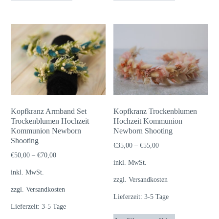
weist
weist
mehrere
mehrere
Varianten
Varianten
auf.
auf.
Die
Die
Optionen
Optionen
können
können
auf
auf
Kopfkranz Armband Set
Kopfkranz Trockenblumen
der
der
Trockenblumen Hochzeit
Hochzeit Kommunion
Kommunion Newborn
Produktseite
Newborn Shooting
Produktseite
Shooting
gewählt
gewählt
€
35,00
–
€
55,00
€
50,00
–
€
70,00
werden
werden
inkl. MwSt.
inkl. MwSt.
zzgl.
Versandkosten
zzgl.
Versandkosten
Lieferzeit:
3-5 Tage
Lieferzeit:
3-5 Tage
Dieses