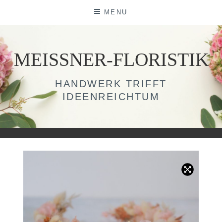
Skip
MENU
to
content
MEISSNER-FLORISTIK
HANDWERK TRIFFT
IDEENREICHTUM