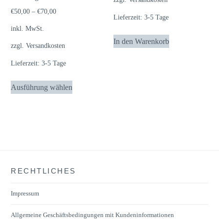
Produktseite
werden
€
50,00
–
€
70,00
Lieferzeit:
3-5 Tage
gewählt
inkl. MwSt.
werden
In den Warenkorb
zzgl.
Versandkosten
Lieferzeit:
3-5 Tage
Dieses
Ausführung wählen
Produkt
weist
mehrere
Varianten
auf.
Die
RECHTLICHES
Optionen
können
Impressum
auf
der
Allgemeine Geschäftsbedingungen mit Kundeninformationen