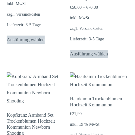
inkl. MwSt.
€
50,00
–
€
70,00
zzgl.
Versandkosten
inkl. MwSt.
Lieferzeit:
3-5 Tage
zzgl.
Versandkosten
Dieses
Lieferzeit:
3-5 Tage
Ausführung wählen
Produkt
Dieses
weist
Ausführung wählen
Produkt
mehrere
weist
Varianten
mehrere
auf.
Varianten
Die
auf.
Optionen
Die
Haarkamm Trockenblumen
können
Hochzeit Kommunion
Optionen
auf
können
€
21,90
Kopfkranz Armband Set
der
Trockenblumen Hochzeit
auf
Produktseite
inkl. 19 % MwSt.
Kommunion Newborn
der
gewählt
Shooting
zzgl.
Versandkosten