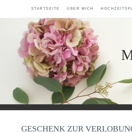
Skip
STARTSEITE
ÜBER MICH
HOCHZEITSF
to
content
M
GESCHENK ZUR VERLOBUN