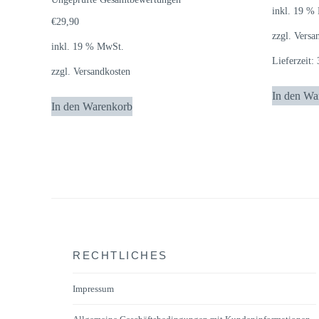
mit
inkl. 19 %
5.00
von 5
€
29,90
zzgl.
Versa
inkl. 19 % MwSt.
Lieferzeit:
zzgl.
Versandkosten
In den Wa
In den Warenkorb
RECHTLICHES
Impressum