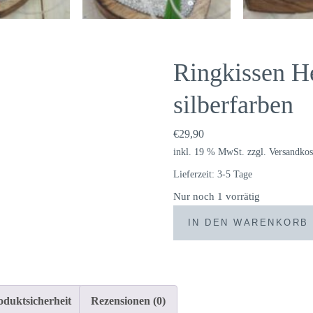
Ringkissen H
silberfarben
€
29,90
inkl. 19 % MwSt.
zzgl.
Versandkos
Lieferzeit:
3-5 Tage
Nur noch 1 vorrätig
Ringkissen
IN DEN WARENKORB
Herz
Glamour
natur
silberfarben
oduktsicherheit
Rezensionen (0)
Menge