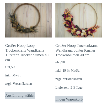
Großer Hoop Loop
Großer Hoop Trockenkranz
Trockenkranz Wandkranz
Wandkranz bunter Knaller
Türkranz Trockenblumen 40
Trockenblumen 40 cm
cm
€
65,90
€
91,50
inkl. 19 % MwSt.
inkl. MwSt.
zzgl.
Versandkosten
zzgl.
Versandkosten
Lieferzeit:
3-5 Tage
Dieses
Ausführung wählen
Produkt
In den Warenkorb
weist