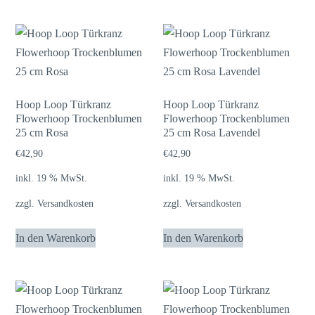
weist
mehrere
Varianten
auf.
Die
Optionen
Hoop Loop Türkranz
Hoop Loop Türkranz
Flowerhoop Trockenblumen
Flowerhoop Trockenblumen
können
25 cm Rosa
25 cm Rosa Lavendel
auf
€
42,90
€
42,90
der
Produktseite
inkl. 19 % MwSt.
inkl. 19 % MwSt.
gewählt
zzgl.
Versandkosten
zzgl.
Versandkosten
werden
In den Warenkorb
In den Warenkorb