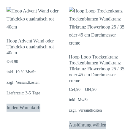
Hoop Advent Wand oder
Türkdeko quadratisch rot
40cm
Hoop Loop Trockenkranz
€
58,90
Trockenblumen Wandkranz
Türkranz Flowerhoop 25 / 35
inkl. 19 % MwSt.
oder 45 cm Durchmesser
creme
zzgl.
Versandkosten
€
54,90
–
€
84,90
Lieferzeit:
3-5 Tage
inkl. MwSt.
In den Warenkorb
zzgl.
Versandkosten
Dieses
Ausführung wählen
Produkt