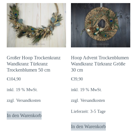
mehrere
Varianten
auf.
Die
Optionen
können
auf
Großer Hoop Trockenkranz
Hoop Advent Trockenblumen
der
Wandkranz Türkranz
Wandkranz Türkranz Größe
Trockenblumen 50 cm
Produktseite
30 cm
gewählt
€
104,90
€
39,90
werden
inkl. 19 % MwSt.
inkl. 19 % MwSt.
zzgl.
Versandkosten
zzgl.
Versandkosten
Lieferzeit:
3-5 Tage
In den Warenkorb
In den Warenkorb