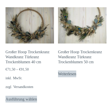
mehrere
Varianten
auf.
Die
Optionen
können
auf
der
Großer Hoop Trockenkranz
Großer Hoop Trockenkranz
Wandkranz Türkranz
Wandkranz Türkranz
Produktseite
Trockenblumen 40 cm
Trockenblumen 50 cm
gewählt
€
71,50
–
€
91,50
werden
Weiterlesen
inkl. MwSt.
zzgl.
Versandkosten
Dieses
Ausführung wählen
Produkt
weist