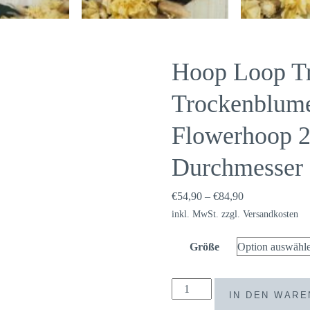
Hoop Loop T
Trockenblum
Flowerhoop 2
Durchmesser
€
54,90
–
€
84,90
inkl. MwSt.
zzgl.
Versandkosten
Größe
Hoop
IN DEN WAR
Loop