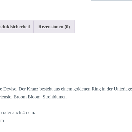
Trockenkranz
Trockenblumen
Wandkranz
oduktsicherheit
Rezensionen (0)
Türkranz
Flowerhoop
25
/
35
oder
45
cm
die Devise. Der Kranz besteht aus einem goldenen Ring in der Unterlage
Durchmesser
ortensie, Broom Bloom, Strohblumen
creme
Menge
5 oder auch 45 cm.
cm