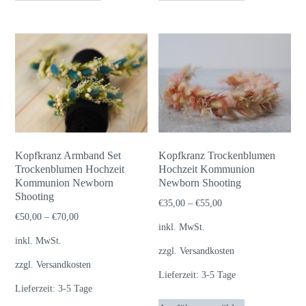
weist
weist
mehrere
mehrere
Varianten
Varianten
auf.
auf.
Die
Die
Optionen
Optionen
können
können
auf
auf
Kopfkranz Armband Set
Kopfkranz Trockenblumen
der
der
Trockenblumen Hochzeit
Hochzeit Kommunion
Kommunion Newborn
Produktseite
Newborn Shooting
Produktseite
Shooting
gewählt
gewählt
€
35,00
–
€
55,00
€
50,00
–
€
70,00
werden
werden
inkl. MwSt.
inkl. MwSt.
zzgl.
Versandkosten
zzgl.
Versandkosten
Lieferzeit:
3-5 Tage
Lieferzeit:
3-5 Tage
Dieses