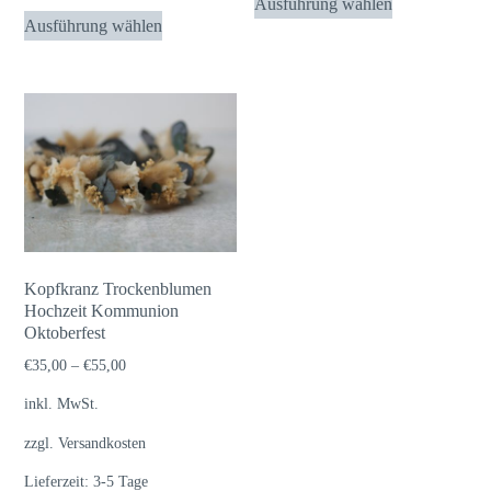
Ausführung wählen
Dieses
Produkt
Ausführung wählen
Produkt
weist
weist
mehrere
mehrere
Varianten
Varianten
auf.
auf.
Die
Die
Optionen
Optionen
können
können
auf
auf
der
Kopfkranz Trockenblumen
der
Hochzeit Kommunion
Produktseite
Oktoberfest
Produktseite
gewählt
gewählt
€
35,00
–
€
55,00
werden
werden
inkl. MwSt.
zzgl.
Versandkosten
Lieferzeit:
3-5 Tage