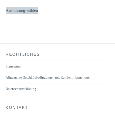
Dieses
Ausführung wählen
Produkt
weist
mehrere
Varianten
auf.
Die
RECHTLICHES
Optionen
können
Impressum
auf
der
Allgemeine Geschäftsbedingungen mit Kundeninformationen
Produktseite
Datenschutzerklärung
gewählt
werden
KONTAKT