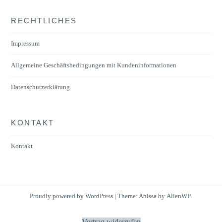
Die
RECHTLICHES
Optionen
können
Impressum
auf
der
Allgemeine Geschäftsbedingungen mit Kundeninformationen
Produktseite
Datenschutzerklärung
gewählt
werden
KONTAKT
Kontakt
Proudly powered by WordPress
|
Theme: Anissa by
AlienWP
.
Vertrag widerrufen