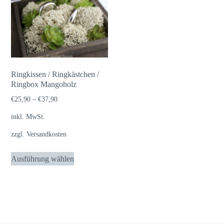
Ringkissen / Ringkästchen /
Ringbox Mangoholz
€
25,90
–
€
37,90
inkl. MwSt.
zzgl.
Versandkosten
Dieses
Ausführung wählen
Produkt
weist
mehrere
Varianten
auf.