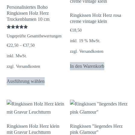
Personalisiertes Boho
Ringkissen Holz Herz
Ringkissen Holz Herz rosa
Trockenblumen 10 cm
creme vintage klein
€
18,50
Bewertet
Ungeprüfte Gesamtbewertungen
mit
inkl. 19 % MwSt.
5.00
von 5
€
22,50
–
€
37,50
zzgl.
Versandkosten
inkl. MwSt.
In den Warenkorb
zzgl.
Versandkosten
Dieses
Ausführung wählen
Produkt
weist
mehrere
Varianten
auf.
Die
Ringkissen Holz Herz klein
Ringkissen "liegendes Herz
mit Gravur Leuchtturm
pink Glamour"
Optionen