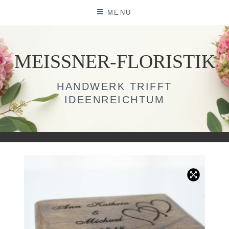
Skip
MENU
to
content
MEISSNER-FLORISTIK
HANDWERK TRIFFT
IDEENREICHTUM