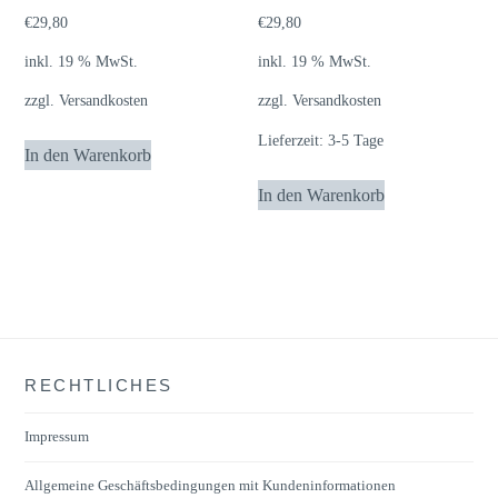
können
€
29,80
€
29,80
auf
inkl. 19 % MwSt.
inkl. 19 % MwSt.
der
zzgl.
Versandkosten
zzgl.
Versandkosten
Produktseite
Lieferzeit:
3-5 Tage
gewählt
In den Warenkorb
werden
In den Warenkorb
RECHTLICHES
Impressum
Allgemeine Geschäftsbedingungen mit Kundeninformationen