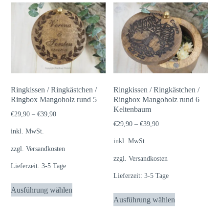
mehrere
mehrere
Varianten
Varianten
auf.
auf.
Die
Die
Optionen
Optionen
können
können
auf
auf
Ringkissen / Ringkästchen /
Ringkissen / Ringkästchen /
der
der
Ringbox Mangoholz rund 5
Ringbox Mangoholz rund 6
Produktseite
Keltenbaum
Produktseite
€
29,90
–
€
39,90
gewählt
gewählt
€
29,90
–
€
39,90
inkl. MwSt.
werden
werden
inkl. MwSt.
zzgl.
Versandkosten
zzgl.
Versandkosten
Lieferzeit:
3-5 Tage
Lieferzeit:
3-5 Tage
Dieses
Ausführung wählen
Dieses
Produkt
Ausführung wählen
Produkt
weist
weist