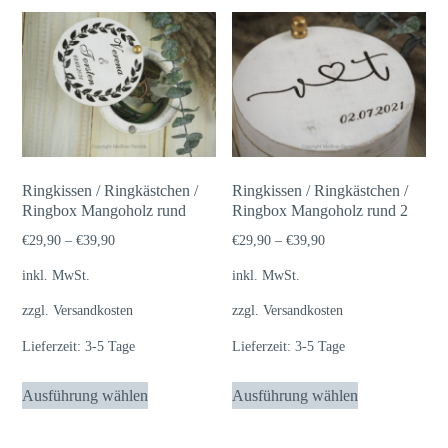
Ringkissen / Ringkästchen /
Ringkissen / Ringkästchen /
Ringbox Mangoholz rund
Ringbox Mangoholz rund 2
€
29,90
–
€
39,90
€
29,90
–
€
39,90
inkl. MwSt.
inkl. MwSt.
zzgl.
Versandkosten
zzgl.
Versandkosten
Lieferzeit:
3-5 Tage
Lieferzeit:
3-5 Tage
Dieses
Dieses
Ausführung wählen
Ausführung wählen
Produkt
Produkt
weist
weist