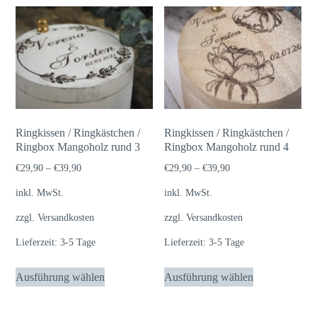
mehrere
mehrere
Varianten
Varianten
auf.
auf.
Die
Die
Optionen
Optionen
können
können
auf
auf
Ringkissen / Ringkästchen /
Ringkissen / Ringkästchen /
der
der
Ringbox Mangoholz rund 3
Ringbox Mangoholz rund 4
Produktseite
Produktseite
€
29,90
–
€
39,90
€
29,90
–
€
39,90
gewählt
gewählt
inkl. MwSt.
inkl. MwSt.
werden
werden
zzgl.
Versandkosten
zzgl.
Versandkosten
Lieferzeit:
3-5 Tage
Lieferzeit:
3-5 Tage
Dieses
Dieses
Ausführung wählen
Ausführung wählen
Produkt
Produkt
weist
weist