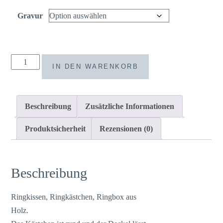
Gravur
Ringkissen
IN DEN WARENKORB
/
Ringkästchen
/
Beschreibung
Zusätzliche Informationen
Ringbox
Mangoholz
Produktsicherheit
Rezensionen (0)
rund
2
Menge
Beschreibung
Ringkissen, Ringkästchen, Ringbox aus
Holz.