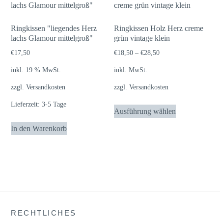
Ringkissen "liegendes Herz
Ringkissen Holz Herz creme
lachs Glamour mittelgroß"
grün vintage klein
€
17,50
€
18,50
–
€
28,50
inkl. 19 % MwSt.
inkl. MwSt.
zzgl.
Versandkosten
zzgl.
Versandkosten
Dieses
Lieferzeit:
3-5 Tage
Ausführung wählen
Produkt
In den Warenkorb
weist
mehrere
Varianten
auf.
Die
Optionen
können
RECHTLICHES