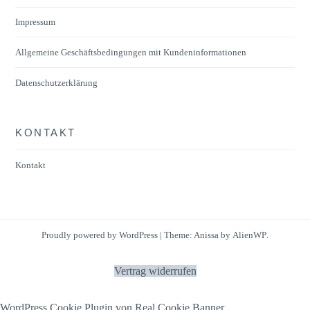
auf
der
Impressum
Produktseite
Allgemeine Geschäftsbedingungen mit Kundeninformationen
gewählt
werden
Datenschutzerklärung
KONTAKT
Kontakt
Proudly powered by WordPress
|
Theme: Anissa by
AlienWP
.
Vertrag widerrufen
WordPress Cookie Plugin von Real Cookie Banner