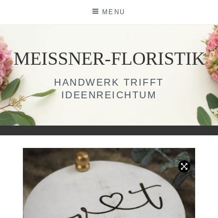
Skip
MENU
to
content
MEISSNER-FLORISTIK
HANDWERK TRIFFT
IDEENREICHTUM