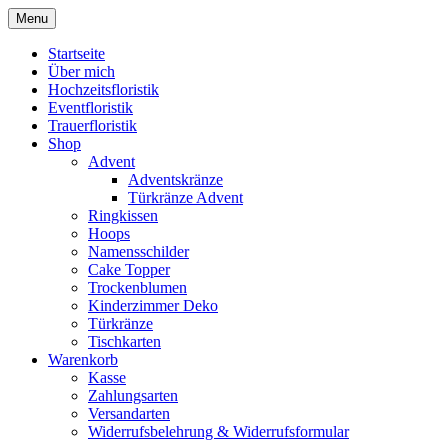
Skip
Menu
to
content
Startseite
Über mich
Hochzeitsfloristik
Eventfloristik
Trauerfloristik
Shop
Advent
Adventskränze
Türkränze Advent
Ringkissen
Hoops
Namensschilder
Cake Topper
Trockenblumen
Kinderzimmer Deko
Türkränze
Tischkarten
Warenkorb
Kasse
Zahlungsarten
Versandarten
Widerrufsbelehrung & Widerrufsformular