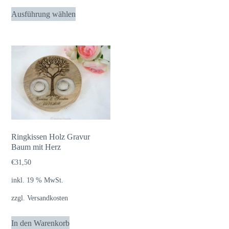
Dieses
Ausführung wählen
Produkt
weist
mehrere
Varianten
auf.
Die
Optionen
können
auf
Ringkissen Holz Gravur
der
Baum mit Herz
Produktseite
€
31,50
gewählt
inkl. 19 % MwSt.
werden
zzgl.
Versandkosten
In den Warenkorb