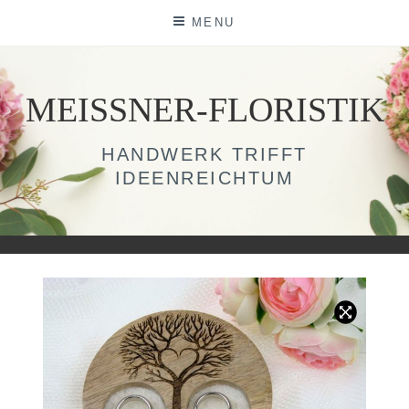
Skip
MENU
to
content
MEISSNER-FLORISTIK
HANDWERK TRIFFT
IDEENREICHTUM