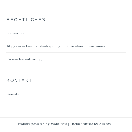
auf.
Die
RECHTLICHES
Optionen
können
Impressum
auf
der
Allgemeine Geschäftsbedingungen mit Kundeninformationen
Produktseite
Datenschutzerklärung
gewählt
werden
KONTAKT
Kontakt
Proudly powered by WordPress
|
Theme: Anissa by
AlienWP
.