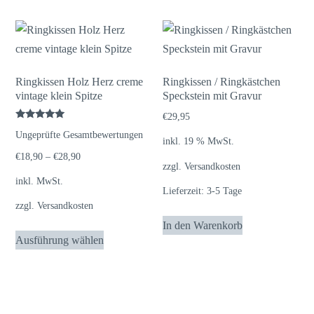
Ringkissen Holz Herz creme
Ringkissen / Ringkästchen
vintage klein Spitze
Speckstein mit Gravur
€
29,95
Bewertet
Ungeprüfte Gesamtbewertungen
mit
inkl. 19 % MwSt.
5.00
von 5
€
18,90
–
€
28,90
zzgl.
Versandkosten
inkl. MwSt.
Lieferzeit:
3-5 Tage
zzgl.
Versandkosten
In den Warenkorb
Dieses
Ausführung wählen
Produkt
weist
mehrere
Varianten