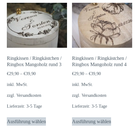
mehrere
mehrere
Varianten
Varianten
auf.
auf.
Die
Die
Optionen
Optionen
können
können
auf
auf
Ringkissen / Ringkästchen /
Ringkissen / Ringkästchen /
der
der
Ringbox Mangoholz rund 3
Ringbox Mangoholz rund 4
Produktseite
Produktseite
€
29,90
–
€
39,90
€
29,90
–
€
39,90
gewählt
gewählt
inkl. MwSt.
inkl. MwSt.
werden
werden
zzgl.
Versandkosten
zzgl.
Versandkosten
Lieferzeit:
3-5 Tage
Lieferzeit:
3-5 Tage
Dieses
Dieses
Ausführung wählen
Ausführung wählen
Produkt
Produkt
weist
weist