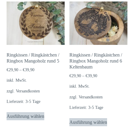
mehrere
mehrere
Varianten
Varianten
auf.
auf.
Die
Die
Optionen
Optionen
können
können
auf
auf
Ringkissen / Ringkästchen /
Ringkissen / Ringkästchen /
der
der
Ringbox Mangoholz rund 5
Ringbox Mangoholz rund 6
Produktseite
Keltenbaum
Produktseite
€
29,90
–
€
39,90
gewählt
gewählt
€
29,90
–
€
39,90
inkl. MwSt.
werden
werden
inkl. MwSt.
zzgl.
Versandkosten
zzgl.
Versandkosten
Lieferzeit:
3-5 Tage
Lieferzeit:
3-5 Tage
Dieses
Ausführung wählen
Dieses
Produkt
Ausführung wählen
Produkt
weist
weist