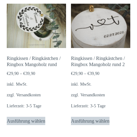
Ringkissen / Ringkästchen /
Ringkissen / Ringkästchen /
Ringbox Mangoholz rund
Ringbox Mangoholz rund 2
€
29,90
–
€
39,90
€
29,90
–
€
39,90
inkl. MwSt.
inkl. MwSt.
zzgl.
Versandkosten
zzgl.
Versandkosten
Lieferzeit:
3-5 Tage
Lieferzeit:
3-5 Tage
Dieses
Dieses
Ausführung wählen
Ausführung wählen
Produkt
Produkt
weist
weist