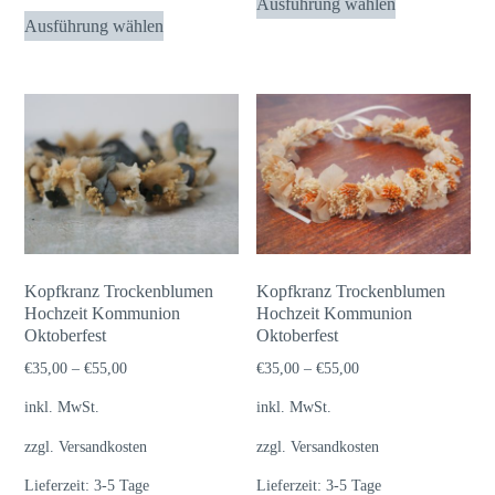
Ausführung wählen
Dieses
Produkt
Ausführung wählen
Produkt
weist
weist
mehrere
mehrere
Varianten
Varianten
auf.
auf.
Die
Die
Optionen
Optionen
können
können
auf
auf
der
Kopfkranz Trockenblumen
Kopfkranz Trockenblumen
der
Hochzeit Kommunion
Hochzeit Kommunion
Produktseite
Oktoberfest
Produktseite
Oktoberfest
gewählt
gewählt
€
35,00
–
€
55,00
€
35,00
–
€
55,00
werden
werden
inkl. MwSt.
inkl. MwSt.
zzgl.
Versandkosten
zzgl.
Versandkosten
Lieferzeit:
3-5 Tage
Lieferzeit:
3-5 Tage