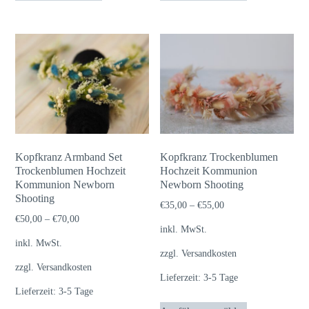
weist
weist
mehrere
mehrere
Varianten
Varianten
auf.
auf.
Die
Die
Optionen
Optionen
können
können
auf
auf
Kopfkranz Armband Set
Kopfkranz Trockenblumen
der
der
Trockenblumen Hochzeit
Hochzeit Kommunion
Kommunion Newborn
Produktseite
Newborn Shooting
Produktseite
Shooting
gewählt
gewählt
€
35,00
–
€
55,00
€
50,00
–
€
70,00
werden
werden
inkl. MwSt.
inkl. MwSt.
zzgl.
Versandkosten
zzgl.
Versandkosten
Lieferzeit:
3-5 Tage
Lieferzeit:
3-5 Tage
Dieses