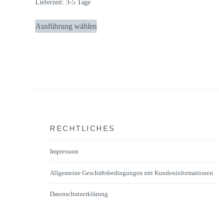
Lieferzeit:
3-5 Tage
Dieses
Ausführung wählen
Produkt
weist
mehrere
Varianten
auf.
Die
Optionen
können
RECHTLICHES
auf
der
Impressum
Produktseite
Allgemeine Geschäftsbedingungen mit Kundeninformationen
gewählt
werden
Datenschutzerklärung