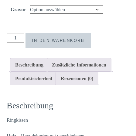
Gravur
Ringkissen
IN DEN WARENKORB
Holz
Herz
boho
Beschreibung
Zusätzliche Informationen
Trockenblumen
Strohblume
Produktsicherheit
Rezensionen (0)
Menge
Beschreibung
Ringkissen
Holz – Herz dekoriert mit verschiedenen