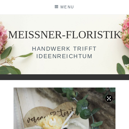
Skip
MENU
to
content
MEISSNER-FLORISTIK
HANDWERK TRIFFT
IDEENREICHTUM