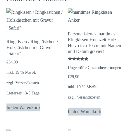
Personalisiertes maritimes
Ringkissen Hochzeit Holz
Ringkissen / Ringkästchen /
Herz circa 10 cm mit Namen
Holzkästchen mit Gravur
und Datum graviert
"Safari"
€
34,90
Bewertet
Ungeprüfte Gesamtbewertungen
mit
inkl. 19 % MwSt.
5.00
von 5
€
29,90
zzgl.
Versandkosten
inkl. 19 % MwSt.
Lieferzeit:
3-5 Tage
zzgl.
Versandkosten
In den Warenkorb
In den Warenkorb