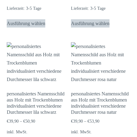
Lieferzeit:
3-5 Tage
Lieferzeit:
3-5 Tage
Dieses
Dieses
Ausführung wählen
Ausführung wählen
Produkt
Produkt
weist
weist
mehrere
mehrere
Varianten
Varianten
auf.
auf.
Die
Die
Optionen
Optionen
können
können
auf
auf
personalisiertes Namensschild
personalisiertes Namensschild
aus Holz mit Trockenblumen
aus Holz mit Trockenblumen
der
der
individualisiert verschiedene
individualisiert verschiedene
Produktseite
Produktseite
Durchmesser lila schwarz
Durchmesser rosa natur
gewählt
gewählt
€
39,90
–
€
50,90
€
39,90
–
€
53,90
werden
werden
inkl. MwSt.
inkl. MwSt.