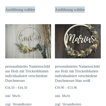
Dieses
Dieses
Ausführung wählen
Ausführung wählen
Produkt
Produkt
weist
weist
mehrere
mehrere
Varianten
Varianten
auf.
auf.
Die
Die
Optionen
Optionen
können
können
auf
auf
personalisiertes Namensschild
personalisiertes Namensschild
der
der
aus Holz mit Trockenblumen
aus Holz mit Trockenblumen
individualisiert verschiedene
Produktseite
individualisiert verschiedene
Produktseite
Durchmesser
Durchmesser blau weiß
gewählt
gewählt
€
34,50
–
€
44,50
€
39,90
–
€
53,90
werden
werden
inkl. MwSt.
inkl. MwSt.
zzgl.
Versandkosten
zzgl.
Versandkosten