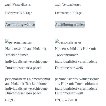
zzgl.
Versandkosten
zzgl.
Versandkosten
Lieferzeit:
3-5 Tage
Lieferzeit:
3-5 Tage
Dieses
Dieses
Ausführung wählen
Ausführung wählen
Produkt
Produkt
weist
weist
mehrere
mehrere
Varianten
Varianten
auf.
auf.
Die
Die
Optionen
Optionen
können
können
auf
auf
personalisiertes Namensschild
personalisiertes Namensschild
aus Holz mit Trockenblumen
aus Holz mit Trockenblumen
der
der
individualisiert verschiedene
individualisiert verschiedene
Produktseite
Produktseite
Durchmesser rosa peach
Durchmesser weiß
gewählt
gewählt
€
39,90
€
39,90
–
€
50,90
werden
werden