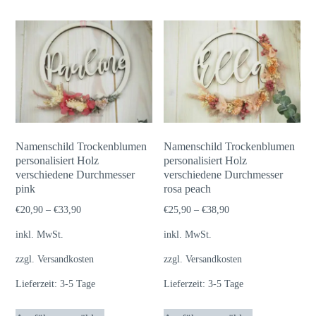
weist
weist
mehrere
mehrere
Varianten
Varianten
auf.
auf.
Die
Die
Optionen
Optionen
können
können
auf
auf
Namenschild Trockenblumen
Namenschild Trockenblumen
der
der
personalisiert Holz
personalisiert Holz
verschiedene Durchmesser
Produktseite
verschiedene Durchmesser
Produktseite
pink
rosa peach
gewählt
gewählt
€
20,90
–
€
33,90
€
25,90
–
€
38,90
werden
werden
inkl. MwSt.
inkl. MwSt.
zzgl.
Versandkosten
zzgl.
Versandkosten
Lieferzeit:
3-5 Tage
Lieferzeit:
3-5 Tage
Dieses
Dieses