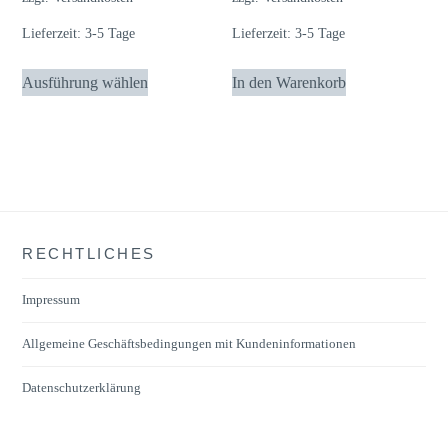
werden
werden
Lieferzeit:
3-5 Tage
Lieferzeit:
3-5 Tage
Dieses
Ausführung wählen
In den Warenkorb
Produkt
weist
mehrere
Varianten
auf.
Die
RECHTLICHES
Optionen
können
Impressum
auf
der
Allgemeine Geschäftsbedingungen mit Kundeninformationen
Produktseite
Datenschutzerklärung
gewählt
werden