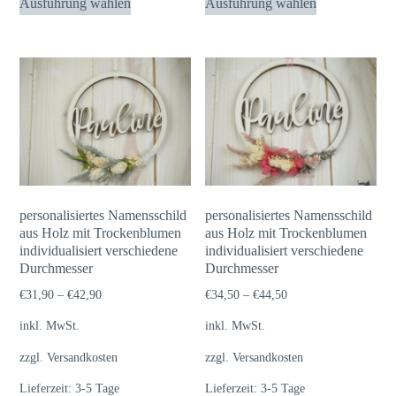
Ausführung wählen
Ausführung wählen
Produkt
Produkt
weist
weist
mehrere
mehrere
Varianten
Varianten
auf.
auf.
Die
Die
Optionen
Optionen
können
können
auf
auf
personalisiertes Namensschild
personalisiertes Namensschild
der
der
aus Holz mit Trockenblumen
aus Holz mit Trockenblumen
individualisiert verschiedene
Produktseite
individualisiert verschiedene
Produktseite
Durchmesser
Durchmesser
gewählt
gewählt
€
31,90
–
€
42,90
€
34,50
–
€
44,50
werden
werden
inkl. MwSt.
inkl. MwSt.
zzgl.
Versandkosten
zzgl.
Versandkosten
Lieferzeit:
3-5 Tage
Lieferzeit:
3-5 Tage