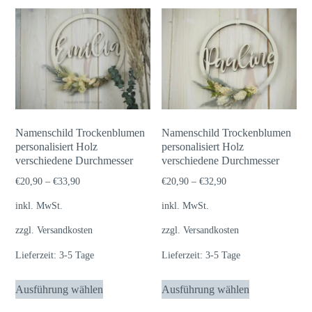
Namenschild Trockenblumen
Namenschild Trockenblumen
personalisiert Holz
personalisiert Holz
verschiedene Durchmesser
verschiedene Durchmesser
€
20,90
–
€
33,90
€
20,90
–
€
32,90
inkl. MwSt.
inkl. MwSt.
zzgl.
Versandkosten
zzgl.
Versandkosten
Lieferzeit:
3-5 Tage
Lieferzeit:
3-5 Tage
Dieses
Dieses
Ausführung wählen
Ausführung wählen
Produkt
Produkt