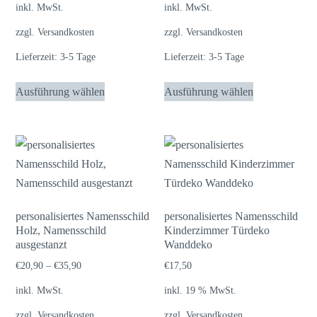
inkl. MwSt.
inkl. MwSt.
zzgl.
Versandkosten
zzgl.
Versandkosten
Lieferzeit:
3-5 Tage
Lieferzeit:
3-5 Tage
Dieses
Dieses
Ausführung wählen
Ausführung wählen
Produkt
Produkt
weist
weist
mehrere
mehrere
Varianten
Varianten
auf.
auf.
Die
Die
Optionen
Optionen
personalisiertes Namensschild
personalisiertes Namensschild
Holz, Namensschild
Kinderzimmer Türdeko
können
können
ausgestanzt
Wanddeko
auf
auf
€
20,90
–
€
35,90
€
17,50
der
der
Produktseite
Produktseite
inkl. MwSt.
inkl. 19 % MwSt.
gewählt
gewählt
zzgl.
Versandkosten
zzgl.
Versandkosten