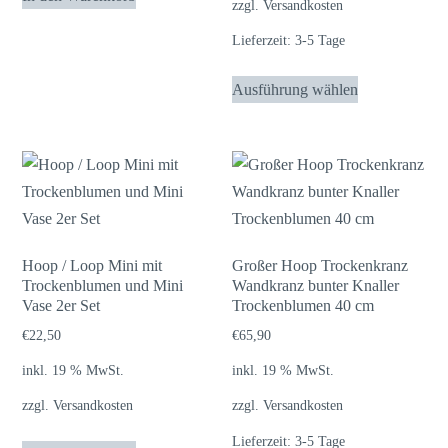
zzgl.
Versandkosten
Lieferzeit:
3-5 Tage
Dieses
Ausführung wählen
Produkt
weist
mehrere
Varianten
auf.
Die
Optionen
Hoop / Loop Mini mit
Großer Hoop Trockenkranz
Trockenblumen und Mini
Wandkranz bunter Knaller
können
Vase 2er Set
Trockenblumen 40 cm
auf
€
22,50
€
65,90
der
Produktseite
inkl. 19 % MwSt.
inkl. 19 % MwSt.
gewählt
zzgl.
Versandkosten
zzgl.
Versandkosten
werden
Lieferzeit:
3-5 Tage