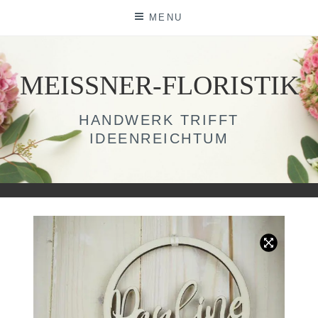
Skip
MENU
to
content
MEISSNER-FLORISTIK
HANDWERK TRIFFT
IDEENREICHTUM