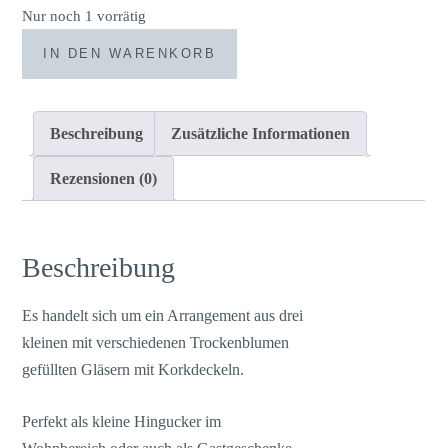
Nur noch 1 vorrätig
Trockenblumen
IN DEN WARENKORB
gefüllte
kleine
Gläser
Beschreibung
Zusätzliche Informationen
3
er
Rezensionen (0)
Set
creme
weiß
Beschreibung
Menge
Es handelt sich um ein Arrangement aus drei
kleinen mit verschiedenen Trockenblumen
gefüllten Gläsern mit Korkdeckeln.
Perfekt als kleine Hingucker im