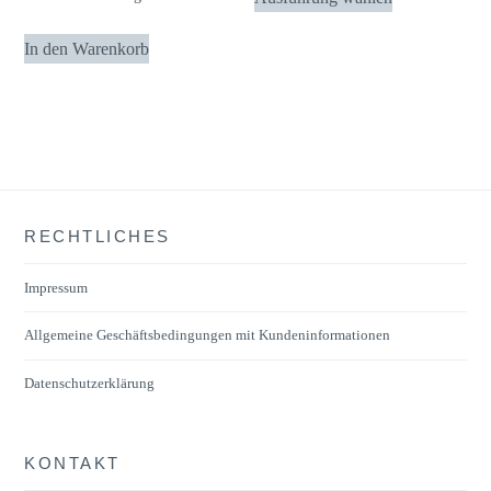
Produkt
weist
In den Warenkorb
mehrere
Varianten
auf.
Die
Optionen
können
RECHTLICHES
auf
der
Impressum
Produktseite
gewählt
Allgemeine Geschäftsbedingungen mit Kundeninformationen
werden
Datenschutzerklärung
KONTAKT