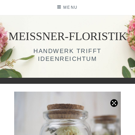
Skip
MENU
to
content
MEISSNER-FLORISTIK
HANDWERK TRIFFT
IDEENREICHTUM