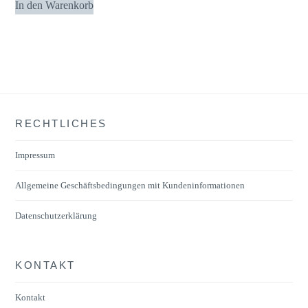
In den Warenkorb
auf.
Die
Optionen
können
auf
der
RECHTLICHES
Produktseite
gewählt
Impressum
werden
Allgemeine Geschäftsbedingungen mit Kundeninformationen
Datenschutzerklärung
KONTAKT
Kontakt