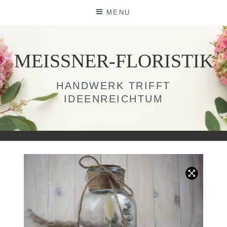
Skip
MENU
to
content
MEISSNER-FLORISTIK
HANDWERK TRIFFT
IDEENREICHTUM