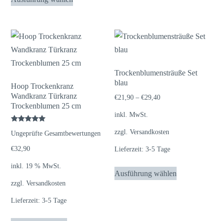
Produkt
weist
mehrere
Varianten
auf.
Die
Trockenblumensträuße Set
blau
Optionen
Hoop Trockenkranz
Wandkranz Türkranz
können
€
21,90
–
€
29,40
Trockenblumen 25 cm
auf
inkl. MwSt.
der
Bewertet
zzgl.
Versandkosten
Ungeprüfte Gesamtbewertungen
mit
Produktseite
5.00
von 5
€
32,90
Lieferzeit:
3-5 Tage
gewählt
werden
Dieses
inkl. 19 % MwSt.
Ausführung wählen
Produkt
zzgl.
Versandkosten
weist
Lieferzeit:
3-5 Tage
mehrere
Varianten