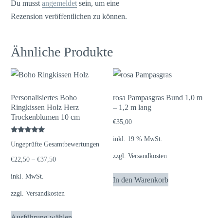
Du musst
angemeldet
sein, um eine
Rezension veröffentlichen zu können.
Ähnliche Produkte
Personalisiertes Boho
rosa Pampasgras Bund 1,0 m
Ringkissen Holz Herz
– 1,2 m lang
Trockenblumen 10 cm
€
35,00
inkl. 19 % MwSt.
Bewertet
Ungeprüfte Gesamtbewertungen
mit
5.00
zzgl.
Versandkosten
von 5
€
22,50
–
€
37,50
inkl. MwSt.
In den Warenkorb
zzgl.
Versandkosten
Dieses
Ausführung wählen