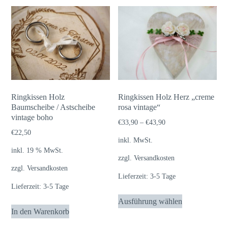
Ringkissen Holz
Ringkissen Holz Herz „creme
Baumscheibe / Astscheibe
rosa vintage“
vintage boho
€
33,90
–
€
43,90
€
22,50
inkl. MwSt.
inkl. 19 % MwSt.
zzgl.
Versandkosten
zzgl.
Versandkosten
Lieferzeit:
3-5 Tage
Lieferzeit:
3-5 Tage
Dieses
Ausführung wählen
Produkt
In den Warenkorb
weist