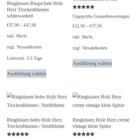
Optionen
Ringkissen Ringschale Holz
auf
Herz Trockenblumen
können
der
Bewertet
whitewashed
Ungeprüfte Gesamtbewertungen
mit
auf
Produktseite
5.00
€
37,90
–
€
47,90
von 5
€
22,50
–
€
37,50
der
gewählt
Produktseite
inkl. MwSt.
inkl. MwSt.
werden
gewählt
zzgl.
Versandkosten
zzgl.
Versandkosten
werden
Dieses
Lieferzeit:
3-5 Tage
Ausführung wählen
Produkt
Dieses
Ausführung wählen
weist
Produkt
mehrere
weist
Varianten
mehrere
auf.
Varianten
Die
auf.
Optionen
Die
Ringkissen boho Holz Herz
Ringkissen Holz Herz creme
können
Trockenblumen / Strohblume
vintage klein Spitze
Optionen
auf
können