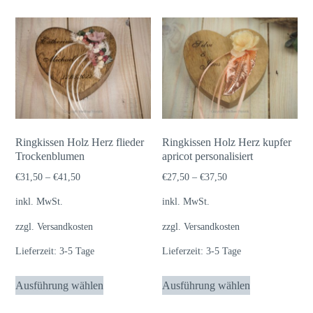
weist
weist
mehrere
mehrere
Varianten
Varianten
auf.
auf.
Die
Die
Optionen
Optionen
können
können
auf
auf
Ringkissen Holz Herz flieder
Ringkissen Holz Herz kupfer
der
der
Trockenblumen
apricot personalisiert
Produktseite
Produktseite
€
31,50
–
€
41,50
€
27,50
–
€
37,50
gewählt
gewählt
inkl. MwSt.
inkl. MwSt.
werden
werden
zzgl.
Versandkosten
zzgl.
Versandkosten
Lieferzeit:
3-5 Tage
Lieferzeit:
3-5 Tage
Dieses
Dieses
Ausführung wählen
Ausführung wählen
Produkt
Produkt
weist
weist