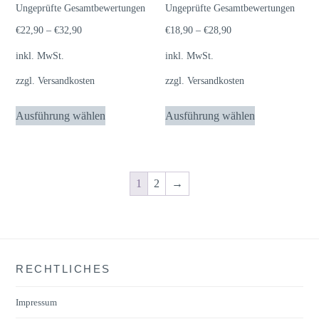
Bewertet
Bewertet
der
Ungeprüfte Gesamtbewertungen
Ungeprüfte Gesamtbewertungen
auf
mit
mit
5.00
5.00
Produktseite
der
von 5
von 5
€
22,90
–
€
32,90
€
18,90
–
€
28,90
gewählt
Produktseite
inkl. MwSt.
inkl. MwSt.
werden
gewählt
zzgl.
Versandkosten
zzgl.
Versandkosten
werden
Dieses
Dieses
Ausführung wählen
Ausführung wählen
Produkt
Produkt
weist
weist
mehrere
mehrere
Varianten
Varianten
1
2
→
auf.
auf.
Die
Die
Optionen
Optionen
können
können
RECHTLICHES
auf
auf
der
der
Impressum
Produktseite
Produktseite