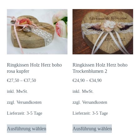
mehrere
Varianten
auf.
Die
Optionen
können
auf
der
Ringkissen Holz Herz boho
Ringkissen Holz Herz boho
rosa kupfer
Trockenblumen 2
Produktseite
gewählt
€
27,50
–
€
37,50
€
24,90
–
€
34,90
werden
inkl. MwSt.
inkl. MwSt.
zzgl.
Versandkosten
zzgl.
Versandkosten
Lieferzeit:
3-5 Tage
Lieferzeit:
3-5 Tage
Dieses
Dieses
Ausführung wählen
Ausführung wählen
Produkt
Produkt