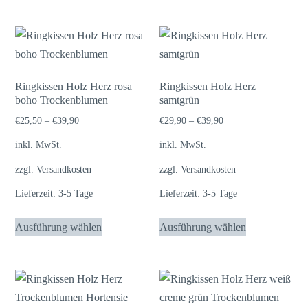
Die
weist
Optionen
mehrere
können
Varianten
auf
auf.
der
Die
Ringkissen Holz Herz rosa
Ringkissen Holz Herz
boho Trockenblumen
Produktseite
samtgrün
Optionen
gewählt
können
€
25,50
–
€
39,90
€
29,90
–
€
39,90
werden
auf
inkl. MwSt.
inkl. MwSt.
der
zzgl.
Versandkosten
zzgl.
Versandkosten
Produktseite
Lieferzeit:
3-5 Tage
Lieferzeit:
3-5 Tage
gewählt
werden
Dieses
Dieses
Ausführung wählen
Ausführung wählen
Produkt
Produkt
weist
weist
mehrere
mehrere
Varianten
Varianten