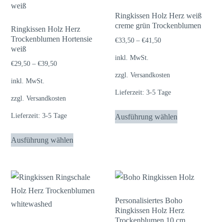
auf.
auf.
Die
Die
Ringkissen Holz Herz weiß
creme grün Trockenblumen
Optionen
Optionen
Ringkissen Holz Herz
Trockenblumen Hortensie
können
können
€
33,50
–
€
41,50
weiß
auf
auf
inkl. MwSt.
€
29,50
–
€
39,50
der
der
zzgl.
Versandkosten
Produktseite
Produktseite
inkl. MwSt.
Lieferzeit:
3-5 Tage
gewählt
gewählt
zzgl.
Versandkosten
werden
werden
Dieses
Lieferzeit:
3-5 Tage
Ausführung wählen
Produkt
Dieses
weist
Ausführung wählen
Produkt
mehrere
weist
Varianten
mehrere
auf.
Varianten
Die
auf.
Personalisiertes Boho
Optionen
Ringkissen Holz Herz
Die
können
Trockenblumen 10 cm