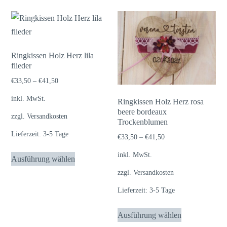
mehrere
mehrere
Varianten
Varianten
auf.
auf.
Die
Die
Ringkissen Holz Herz lila
flieder
Optionen
Optionen
können
können
€
33,50
–
€
41,50
auf
auf
inkl. MwSt.
Ringkissen Holz Herz rosa
der
der
beere bordeaux
zzgl.
Versandkosten
Produktseite
Trockenblumen
Produktseite
Lieferzeit:
3-5 Tage
gewählt
gewählt
€
33,50
–
€
41,50
werden
werden
Dieses
inkl. MwSt.
Ausführung wählen
Produkt
zzgl.
Versandkosten
weist
Lieferzeit:
3-5 Tage
mehrere
Varianten
Dieses
Ausführung wählen
auf.
Produkt