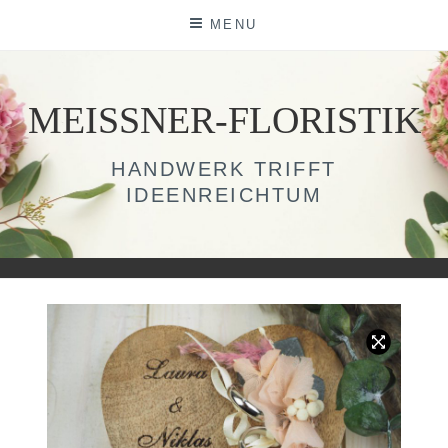
Skip
MENU
to
content
MEISSNER-FLORISTIK
HANDWERK TRIFFT
IDEENREICHTUM