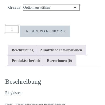
Gravur
Ringkissen
IN DEN WARENKORB
Holz
Herz
rosa
Beschreibung
Zusätzliche Informationen
boho
Trockenblumen
Produktsicherheit
Rezensionen (0)
Menge
Beschreibung
Ringkissen
Holz – Herz dekoriert mit verschiedenen