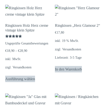
Ringkissen Holz Herz creme
Ringkissen „Herz Glamour 2“
vintage klein Spitze
€
17,80
inkl. 19 % MwSt.
Bewertet
Ungeprüfte Gesamtbewertungen
mit
5.00
zzgl.
Versandkosten
von 5
€
18,90
–
€
28,90
Lieferzeit:
3-5 Tage
inkl. MwSt.
zzgl.
Versandkosten
In den Warenkorb
Dieses
Ausführung wählen
Produkt
weist
mehrere
Varianten