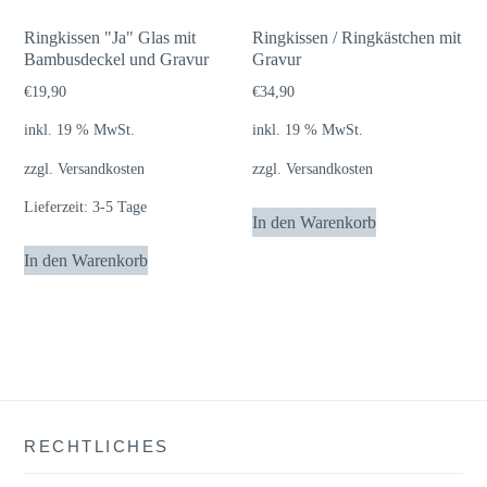
auf.
Die
Ringkissen "Ja" Glas mit
Ringkissen / Ringkästchen mit
Bambusdeckel und Gravur
Gravur
Optionen
können
€
19,90
€
34,90
auf
inkl. 19 % MwSt.
inkl. 19 % MwSt.
der
zzgl.
Versandkosten
zzgl.
Versandkosten
Produktseite
Lieferzeit:
3-5 Tage
gewählt
In den Warenkorb
werden
In den Warenkorb
RECHTLICHES