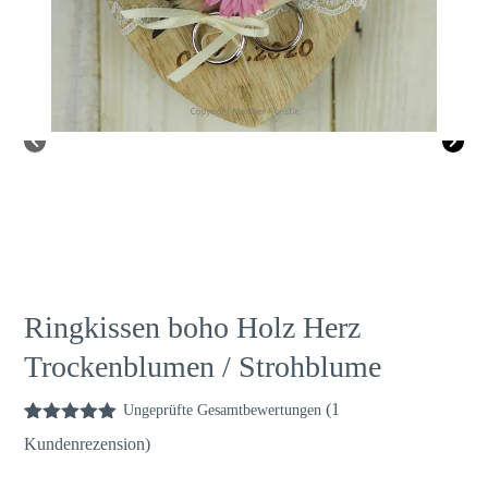
Ringkissen boho Holz Herz
Trockenblumen / Strohblume
(
1
Ungeprüfte Gesamtbewertungen
Bewertet mit
1
Kundenrezension)
5.00
von 5,
basierend