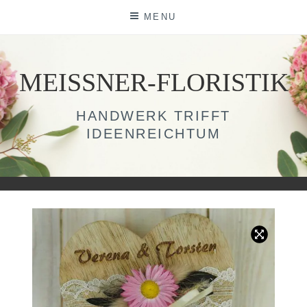
Skip
MENU
to
content
MEISSNER-FLORISTIK
HANDWERK TRIFFT
IDEENREICHTUM