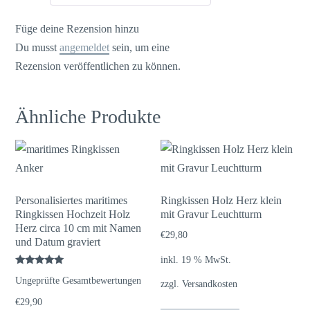
Füge deine Rezension hinzu
Du musst
angemeldet
sein, um eine
Rezension veröffentlichen zu können.
Ähnliche Produkte
Personalisiertes maritimes
Ringkissen Holz Herz klein
Ringkissen Hochzeit Holz
mit Gravur Leuchtturm
Herz circa 10 cm mit Namen
€
29,80
und Datum graviert
inkl. 19 % MwSt.
Bewertet
Ungeprüfte Gesamtbewertungen
mit
zzgl.
Versandkosten
5.00
von 5
€
29,90