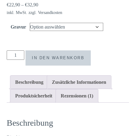
auf
€
22,90
–
€
32,90
Kundenbewertung
inkl. MwSt.
zzgl.
Versandkosten
Gravur
Ringkissen
IN DEN WARENKORB
boho
Holz
Herz
Beschreibung
Zusätzliche Informationen
Trockenblumen
/
Produktsicherheit
Rezensionen (1)
Strohblume
Menge
Beschreibung