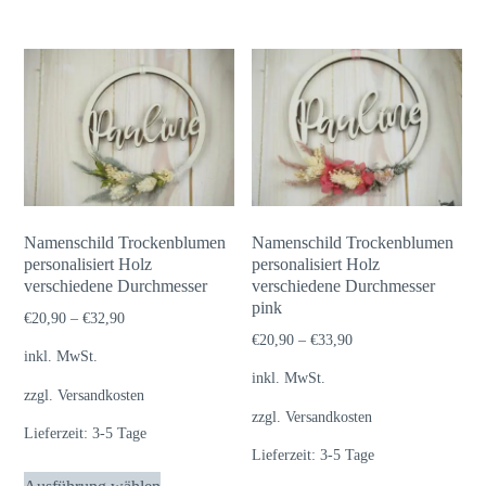
weist
mehrere
Varianten
auf.
Die
Optionen
können
auf
Namenschild Trockenblumen
Namenschild Trockenblumen
der
personalisiert Holz
personalisiert Holz
verschiedene Durchmesser
verschiedene Durchmesser
Produktseite
pink
gewählt
€
20,90
–
€
32,90
€
20,90
–
€
33,90
werden
inkl. MwSt.
inkl. MwSt.
zzgl.
Versandkosten
zzgl.
Versandkosten
Lieferzeit:
3-5 Tage
Lieferzeit:
3-5 Tage
Dieses