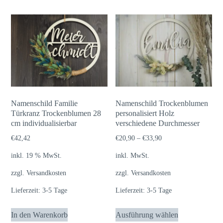
Namenschild Familie
Namenschild Trockenblumen
Türkranz Trockenblumen 28
personalisiert Holz
cm individualisierbar
verschiedene Durchmesser
€
42,42
€
20,90
–
€
33,90
inkl. 19 % MwSt.
inkl. MwSt.
zzgl.
Versandkosten
zzgl.
Versandkosten
Lieferzeit:
3-5 Tage
Lieferzeit:
3-5 Tage
Dieses
In den Warenkorb
Ausführung wählen
Produkt