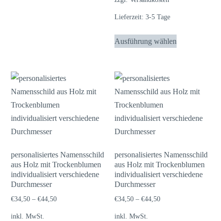
mehrere
Lieferzeit:
3-5 Tage
Varianten
Dieses
auf.
Ausführung wählen
Produkt
Die
weist
Optionen
mehrere
können
Varianten
auf
auf.
der
Die
Produktseite
Optionen
gewählt
können
werden
auf
personalisiertes Namensschild
personalisiertes Namensschild
aus Holz mit Trockenblumen
aus Holz mit Trockenblumen
der
individualisiert verschiedene
individualisiert verschiedene
Produktseite
Durchmesser
Durchmesser
gewählt
€
34,50
–
€
44,50
€
34,50
–
€
44,50
werden
inkl. MwSt.
inkl. MwSt.