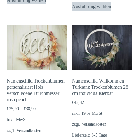
Ausführung wählen
Dieses
Produkt
Ausführung wählen
Produkt
weist
weist
mehrere
mehrere
Varianten
Varianten
auf.
auf.
Die
Die
Optionen
Optionen
können
können
auf
auf
der
Namenschild Trockenblumen
Namenschild Willkommen
der
personalisiert Holz
Produktseite
Türkranz Trockenblumen 28
verschiedene Durchmesser
cm individualisierbar
Produktseite
gewählt
rosa peach
gewählt
€
42,42
werden
€
25,90
–
€
38,90
werden
inkl. 19 % MwSt.
inkl. MwSt.
zzgl.
Versandkosten
zzgl.
Versandkosten
Lieferzeit:
3-5 Tage