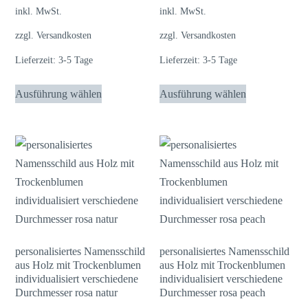
inkl. MwSt.
inkl. MwSt.
zzgl.
Versandkosten
zzgl.
Versandkosten
Lieferzeit:
3-5 Tage
Lieferzeit:
3-5 Tage
Dieses
Dieses
Ausführung wählen
Ausführung wählen
Produkt
Produkt
weist
weist
mehrere
mehrere
Varianten
Varianten
auf.
auf.
Die
Die
Optionen
Optionen
können
können
auf
auf
personalisiertes Namensschild
personalisiertes Namensschild
aus Holz mit Trockenblumen
aus Holz mit Trockenblumen
der
der
individualisiert verschiedene
individualisiert verschiedene
Produktseite
Produktseite
Durchmesser rosa natur
Durchmesser rosa peach
gewählt
gewählt