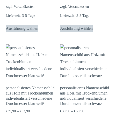
zzgl.
Versandkosten
zzgl.
Versandkosten
Lieferzeit:
3-5 Tage
Lieferzeit:
3-5 Tage
Dieses
Dieses
Ausführung wählen
Ausführung wählen
Produkt
Produkt
weist
weist
mehrere
mehrere
Varianten
Varianten
auf.
auf.
Die
Die
Optionen
Optionen
können
können
auf
auf
personalisiertes Namensschild
personalisiertes Namensschild
aus Holz mit Trockenblumen
aus Holz mit Trockenblumen
der
der
individualisiert verschiedene
individualisiert verschiedene
Produktseite
Produktseite
Durchmesser blau weiß
Durchmesser lila schwarz
gewählt
gewählt
€
39,90
–
€
53,90
€
39,90
–
€
50,90
werden
werden