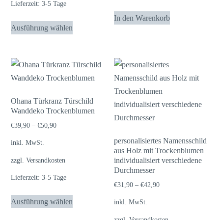
Lieferzeit:
3-5 Tage
In den Warenkorb
Dieses
Ausführung wählen
Produkt
weist
mehrere
Varianten
auf.
Die
Ohana Türkranz Türschild
Wanddeko Trockenblumen
Optionen
können
€
39,90
–
€
50,90
auf
personalisiertes Namensschild
inkl. MwSt.
aus Holz mit Trockenblumen
der
zzgl.
Versandkosten
individualisiert verschiedene
Produktseite
Durchmesser
Lieferzeit:
3-5 Tage
gewählt
€
31,90
–
€
42,90
werden
Dieses
Ausführung wählen
inkl. MwSt.
Produkt
zzgl.
Versandkosten
weist