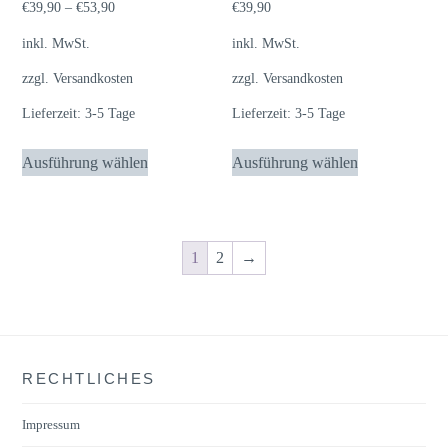
€
39,90
–
€
53,90
€
39,90
werden
werden
inkl. MwSt.
inkl. MwSt.
zzgl.
Versandkosten
zzgl.
Versandkosten
Lieferzeit:
3-5 Tage
Lieferzeit:
3-5 Tage
Dieses
Dieses
Ausführung wählen
Ausführung wählen
Produkt
Produkt
weist
weist
mehrere
mehrere
Varianten
Varianten
1
2
→
auf.
auf.
Die
Die
Optionen
Optionen
können
können
RECHTLICHES
auf
auf
der
der
Impressum
Produktseite
Produktseite