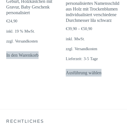
Geburt, Holzkästchen mit
der
auf
personalisiertes Namensschild
Gravur, Baby Geschenk
aus Holz mit Trockenblumen
Produktseite
der
personalisiert
individualisiert verschiedene
gewählt
Produktseite
Durchmesser lila schwarz
€
24,90
werden
gewählt
€
39,90
–
€
50,90
inkl. 19 % MwSt.
werden
inkl. MwSt.
zzgl.
Versandkosten
zzgl.
Versandkosten
In den Warenkorb
Lieferzeit:
3-5 Tage
Dieses
Ausführung wählen
Produkt
weist
mehrere
Varianten
auf.
Die
RECHTLICHES
Optionen