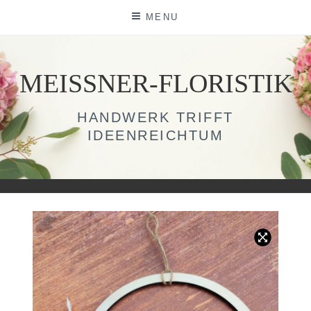
Skip
MENU
to
content
MEISSNER-FLORISTIK
HANDWERK TRIFFT
IDEENREICHTUM