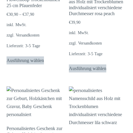
aus Holz mit Trockenblumen
25 cm Pfauenfeder
individualisiert verschiedene
Durchmesser rosa peach
€
30,90
–
€
37,90
€
39,90
inkl. MwSt.
inkl. MwSt.
zzgl.
Versandkosten
zzgl.
Versandkosten
Lieferzeit:
3-5 Tage
Lieferzeit:
3-5 Tage
Dieses
Ausführung wählen
Produkt
Dieses
Ausführung wählen
weist
Produkt
mehrere
weist
Varianten
mehrere
auf.
Varianten
Die
auf.
Optionen
Die
können
Optionen
auf
können
Personalisiertes Geschenk zur