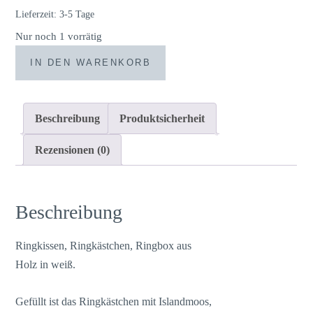
Lieferzeit:
3-5 Tage
Nur noch 1 vorrätig
Ringkissen
IN DEN WARENKORB
/
Ringkästchen
/
Beschreibung
Produktsicherheit
Holzkästchen
mit
Rezensionen (0)
Gravur
weiß
-
Beschreibung
rosa
Schleierkraut
Ringkissen, Ringkästchen, Ringbox aus
Menge
Holz in weiß.
Gefüllt ist das Ringkästchen mit Islandmoos,