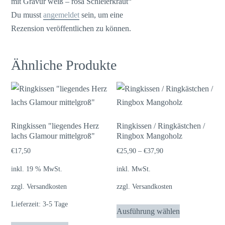
mit Gravur weiß – rosa Schleierkraut“
Du musst
angemeldet
sein, um eine
Rezension veröffentlichen zu können.
Ähnliche Produkte
Ringkissen "liegendes Herz
Ringkissen / Ringkästchen /
lachs Glamour mittelgroß"
Ringbox Mangoholz
€
17,50
€
25,90
–
€
37,90
inkl. 19 % MwSt.
inkl. MwSt.
zzgl.
Versandkosten
zzgl.
Versandkosten
Dieses
Lieferzeit:
3-5 Tage
Ausführung wählen
Produkt