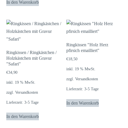
In den Warenkorb
weist
mehrere
Varianten
auf.
Die
Optionen
Ringkissen "Holz Herz
können
pfirsich emailliert"
Ringkissen / Ringkästchen /
auf
Holzkästchen mit Gravur
€
18,50
"Safari"
der
inkl. 19 % MwSt.
Produktseite
€
34,90
zzgl.
Versandkosten
gewählt
inkl. 19 % MwSt.
werden
Lieferzeit:
3-5 Tage
zzgl.
Versandkosten
Lieferzeit:
3-5 Tage
In den Warenkorb
In den Warenkorb