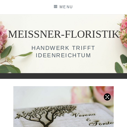
Skip
MENU
to
content
MEISSNER-FLORISTIK
HANDWERK TRIFFT
IDEENREICHTUM