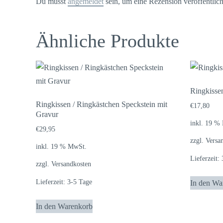
Du musst
angemeldet
sein, um eine Rezension veröffentlic
Ähnliche Produkte
Ringkisse
Ringkissen / Ringkästchen Speckstein mit
€
17,80
Gravur
inkl. 19 %
€
29,95
zzgl.
Versa
inkl. 19 % MwSt.
Lieferzeit:
zzgl.
Versandkosten
Lieferzeit:
3-5 Tage
In den Wa
In den Warenkorb