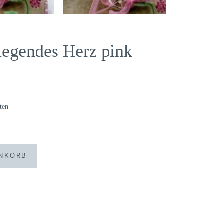
iegendes Herz pink
ten
ENKORB