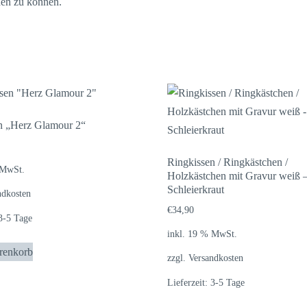
hen zu können.
n „Herz Glamour 2“
Ringkissen / Ringkästchen /
 MwSt.
Holzkästchen mit Gravur weiß 
Schleierkraut
ndkosten
€
34,90
3-5 Tage
inkl. 19 % MwSt.
renkorb
zzgl.
Versandkosten
Lieferzeit:
3-5 Tage