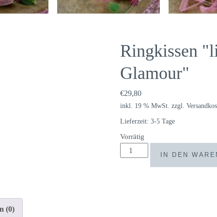
Ringkissen "l
Glamour"
€
29,80
inkl. 19 % MwSt.
zzgl.
Versandkos
Lieferzeit:
3-5 Tage
Vorrätig
Ringkissen
IN DEN WAR
"liegendes
Herz
pink
Glamour"
n (0)
Menge