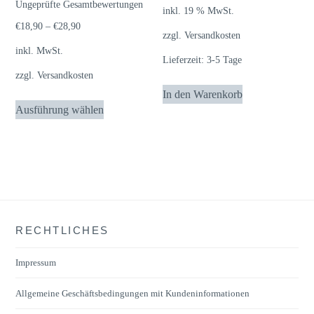
Ungeprüfte Gesamtbewertungen
mit
inkl. 19 % MwSt.
5.00
von 5
€
18,90
–
€
28,90
zzgl.
Versandkosten
inkl. MwSt.
Lieferzeit:
3-5 Tage
zzgl.
Versandkosten
In den Warenkorb
Dieses
Ausführung wählen
Produkt
weist
mehrere
Varianten
auf.
Die
RECHTLICHES
Optionen
können
Impressum
auf
der
Allgemeine Geschäftsbedingungen mit Kundeninformationen
Produktseite