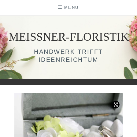
Skip
MENU
to
content
MEISSNER-FLORISTIK
HANDWERK TRIFFT
IDEENREICHTUM