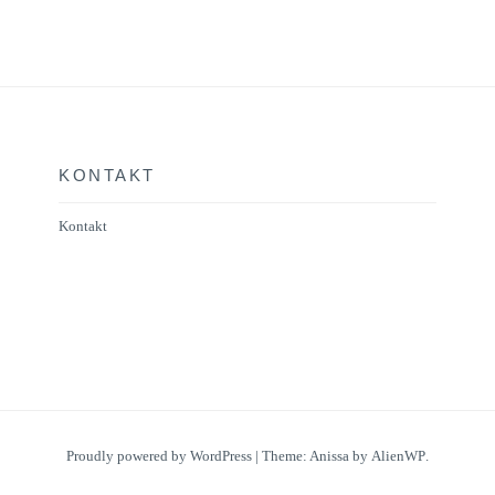
auf.
Die
Optionen
können
auf
der
KONTAKT
Produktseite
Kontakt
gewählt
werden
Proudly powered by WordPress
|
Theme: Anissa by
AlienWP
.