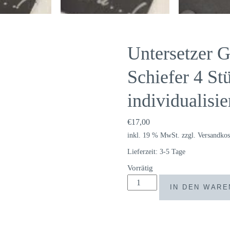
Untersetzer G
Schiefer 4 St
individualisie
€
17,00
inkl. 19 % MwSt.
zzgl.
Versandkos
Lieferzeit:
3-5 Tage
Vorrätig
Untersetzer
IN DEN WAR
Glasuntersetzer
Dialekt
Schiefer