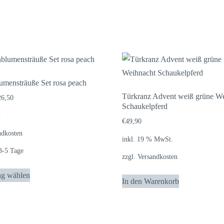
umensträuße Set rosa peach
Türkranz Advent weiß grüne W
26,50
Schaukelpferd
.
€
49,90
ndkosten
inkl. 19 % MwSt.
3-5 Tage
zzgl.
Versandkosten
Dieses
ng wählen
Produkt
In den Warenkorb
weist
mehrere
Varianten