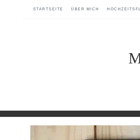
Skip
STARTSEITE
ÜBER MICH
HOCHZEITSF
to
content
M