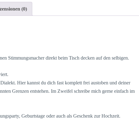
4
zensionen (0)
Stück
im
Set
individualisierbar
Menge
 einen Stimmungsmacher direkt beim Tisch decken auf den selbigen.
iert.
Dialekt. Hier kannst du dich fast komplett frei austoben und deiner
 könnten Grenzen entstehen. Im Zweifel schreibe mich gerne einfach im
hungsparty, Geburtstage oder auch als Geschenk zur Hochzeit.