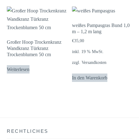
mehrere
Varianten
auf.
weißes Pampasgras Bund 1,0
m – 1,2 m lang
Die
Optionen
€
35,00
Großer Hoop Trockenkranz
Wandkranz Türkranz
können
inkl. 19 % MwSt.
Trockenblumen 50 cm
auf
zzgl.
Versandkosten
der
Weiterlesen
Produktseite
In den Warenkorb
gewählt
werden
RECHTLICHES