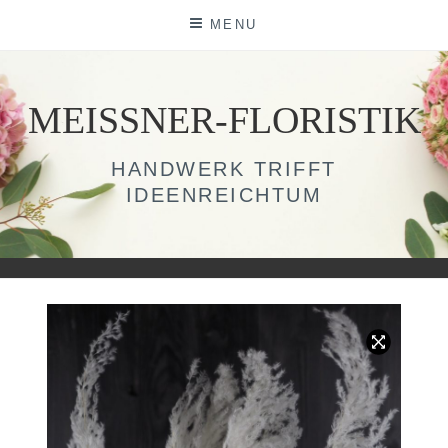
Skip
MENU
to
content
MEISSNER-FLORISTIK
HANDWERK TRIFFT
IDEENREICHTUM