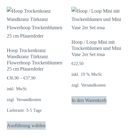
Hoop / Loop Mini mit
Trockenblumen und Mini
Hoop Trockenkranz
Vase 2er Set rosa
Wandkranz Türkranz
Flowerhoop Trockenblumen
€
22,50
25 cm Pfauenfeder
inkl. 19 % MwSt.
€
30,90
–
€
37,90
zzgl.
Versandkosten
inkl. MwSt.
zzgl.
Versandkosten
In den Warenkorb
Lieferzeit:
3-5 Tage
Dieses
Ausführung wählen
Produkt
weist