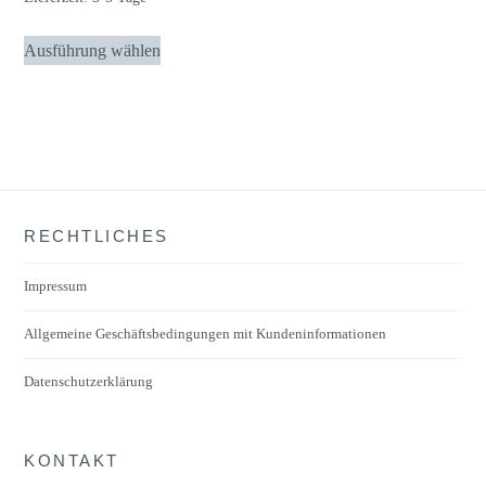
Dieses
Ausführung wählen
Produkt
weist
mehrere
Varianten
auf.
Die
RECHTLICHES
Optionen
können
Impressum
auf
der
Allgemeine Geschäftsbedingungen mit Kundeninformationen
Produktseite
Datenschutzerklärung
gewählt
werden
KONTAKT