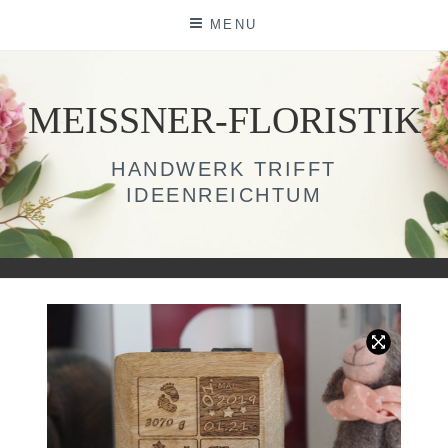
Skip
MENU
to
content
MEISSNER-FLORISTIK
HANDWERK TRIFFT
IDEENREICHTUM