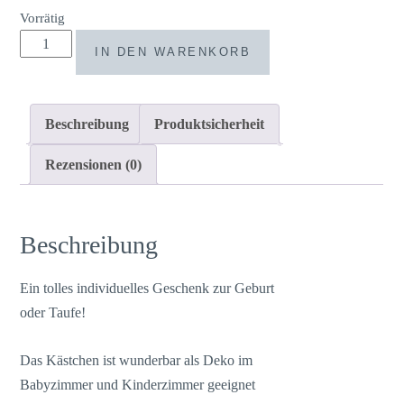
Vorrätig
Personalisiertes
IN DEN WARENKORB
Geschenk
zur
Geburt,
Beschreibung
Produktsicherheit
Holzkästchen
mit
Rezensionen (0)
Gravur,
Baby
Geschenk
Beschreibung
personalisiert
Menge
Ein tolles individuelles Geschenk zur Geburt
oder Taufe!
Das Kästchen ist wunderbar als Deko im
Babyzimmer und Kinderzimmer geeignet