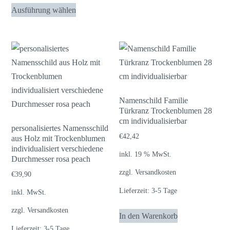
Dieses
Ausführung wählen
Produkt
weist
mehrere
Varianten
auf.
Die
Optionen
Namenschild Familie
Türkranz Trockenblumen 28
können
cm individualisierbar
auf
personalisiertes Namensschild
€
42,42
aus Holz mit Trockenblumen
der
individualisiert verschiedene
Produktseite
inkl. 19 % MwSt.
Durchmesser rosa peach
gewählt
zzgl.
Versandkosten
€
39,90
werden
Lieferzeit:
3-5 Tage
inkl. MwSt.
zzgl.
Versandkosten
In den Warenkorb
Lieferzeit:
3-5 Tage