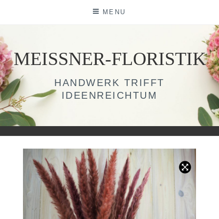
Skip
MENU
to
content
MEISSNER-FLORISTIK
HANDWERK TRIFFT
IDEENREICHTUM