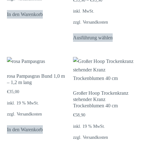
€
55,90
–
€
95,90
inkl. MwSt.
In den Warenkorb
zzgl.
Versandkosten
Dieses
Ausführung wählen
Produkt
weist
mehrere
Varianten
auf.
rosa Pampasgras Bund 1,0 m
– 1,2 m lang
Die
Optionen
€
35,00
Großer Hoop Trockenkranz
stehender Kranz
können
inkl. 19 % MwSt.
Trockenblumen 40 cm
auf
zzgl.
Versandkosten
€
58,90
der
Produktseite
inkl. 19 % MwSt.
In den Warenkorb
gewählt
zzgl.
Versandkosten