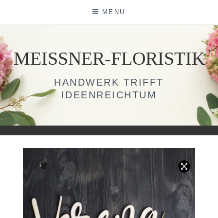
Skip
MENU
to
content
MEISSNER-FLORISTIK
HANDWERK TRIFFT
IDEENREICHTUM